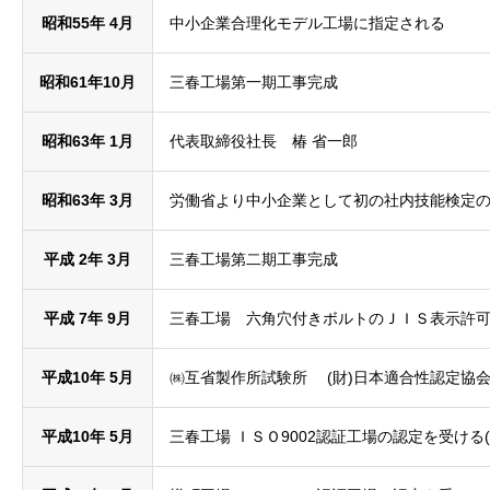
昭和55年 4月
中小企業合理化モデル工場に指定される
昭和61年10月
三春工場第一期工事完成
昭和63年 1月
代表取締役社長 椿 省一郎
昭和63年 3月
労働省より中小企業として初の社内技能検定の認
平成 2年 3月
三春工場第二期工事完成
平成 7年 9月
三春工場 六角穴付きボルトのＪＩＳ表示許可工場
平成10年 5月
㈱互省製作所試験所 (財)日本適合性認定協会よ
平成10年 5月
三春工場 ＩＳＯ9002認証工場の認定を受ける(Ｊ