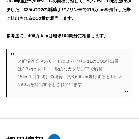
Column chart. Gosho CO2 emissions. Data table with 3 rows and 4 
2024
年度は
5,908t-CO2
の目標に対して、
5,273t-CO2
迄削減出来
2024年
2025年
2026年
ました。
635t-CO2
の削減はガソリン車で
419
万
km
※走行した際
に排出される
CO2
量に相当します。
目標値
5,908
5,649
5,390
参考迄に、
406
万ｋｍは地球
104
周分に相当します。
実績値
5,273
4,036
※経済産業省のサイトにはガソリン
1L
の
CO2
排出量
は
2.3kg
とあり、一般的なガソリン車で燃費
15km/L
（平均）の場合、約
6,600km
走行すると
1
トン
の
CO₂
を排出するとされています。